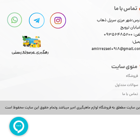
تماس با ما
رس:شهر مرزی سرپل ذهاب
یابان ترویج
: 09356485200
میل:
amirrezaei0918@gmail.c
رهگیری مرسوله پستی​​​​​​​
منوی سایت
فروشگاه
سوالات متداول
تماس با ما
ین سایت مطعلق به فروشگاه لوازم ماهیگیری امیر میباشد وتمام حقوق این سایت محفوظ است