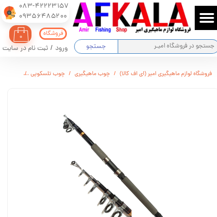
083-42223157
​​​​​​​09356485200
حساب کاربری من
فروشگاه
۰
تغییر گذر واژه
جستجو
ورود
/
ثبت نام در سایت
سفارشات
فروشگاه لوازم ماهیگیری امیر (ای اف کالا)
چوب ماهیگیری
چوب تلسکوپی
چوب ماهیگ
خروج از حساب کاربری