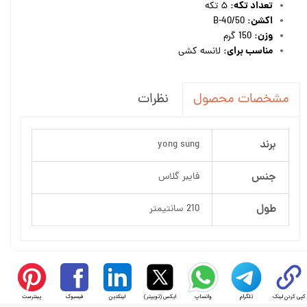
تعداد تکه:
۵ تکه
اکشن:
B-40/50
وزن:
150 گرم
مناسب برای:
لانسه کشی
نظرات
مشخصات محصول
برند
yong sung
جنس
فایبر گلاس
طول
210 سانتیمتر
کپی کردن لینک
تلگرام
واتساپ
ایکس (توییتر)
لینکدین
فیسبوک
پینترست