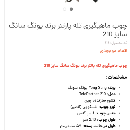
چوب ماهیگیری تله پارتنر برند یونگ سانگ
سایز 210
کد محصول: 315
اتمام موجودی
چوب ماهیگیری تله پاتنر برند یونگ سانگ سایز 210
مشخصات:
برند:
Yong Sung یونگ سونگ
مدل:
TelePartner 210
کشور سازنده:
چین
نوع چوب:
تلسکوپی (آنتنی)
جنس چوب:
فایبر گلاس
طول چوب:
2.10 متر
طول در حالت بسته:
۵۹ سانتی‌متر