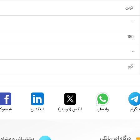
کربن
-
180
-
گرم
لگرام
واتساپ
ایکس (توییتر)
لینکدین
فیسبوک
درگاه امن بانکی
پشتیبانی و مشاور