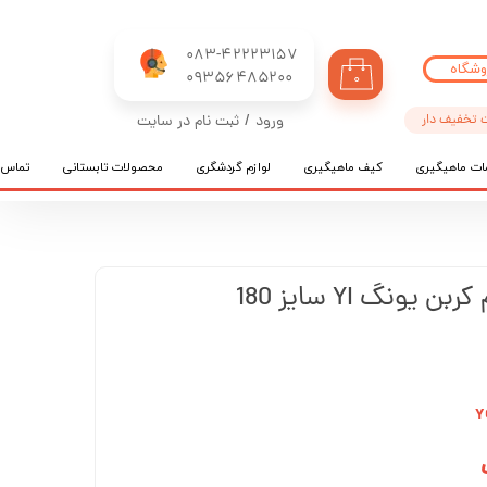
083-42223157
وشگاه
​​​​​​​09356485200
۰
 تخفیف دار
ورود
/
ثبت نام در سایت
حساب کاربری من
ات ماهیگیری
کیف ماهیگیری
لوازم گردشگری
محصولات تابستانی
تماس ب
تغییر گذر واژه
سفارشات
خروج از حساب کاربری
ونگ YI سایز 180
Y