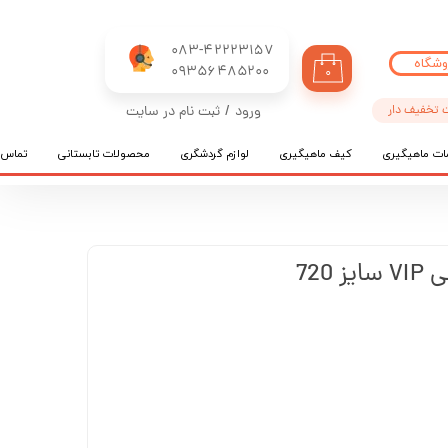
083-42223157
وشگاه
​​​​​​​09356485200
۰
 تخفیف دار
ورود
/
ثبت نام در سایت
حساب کاربری من
ات ماهیگیری
کیف ماهیگیری
لوازم گردشگری
محصولات تابستانی
تماس ب
تغییر گذر واژه
سفارشات
خروج از حساب کاربری
720