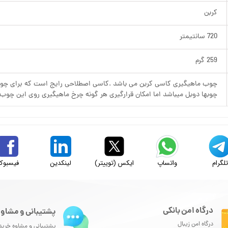
کربن
720 سانتیمتر
259 گرم
چوب ماهیگیری کاسی کربن می باشد .کاسی اصطلاحی رایج است که برای چوب
چوبها دوبل میباشد اما امکان قرارگیری هر گونه چرخ ماهیگیری روی این چوب 
لگرام
واتساپ
ایکس (توییتر)
لینکدین
فیسبوک
درگاه امن بانکی
پشتیبانی و مشاور
درگاه امن زیبال
پشتیبانی و مشاوه خرید