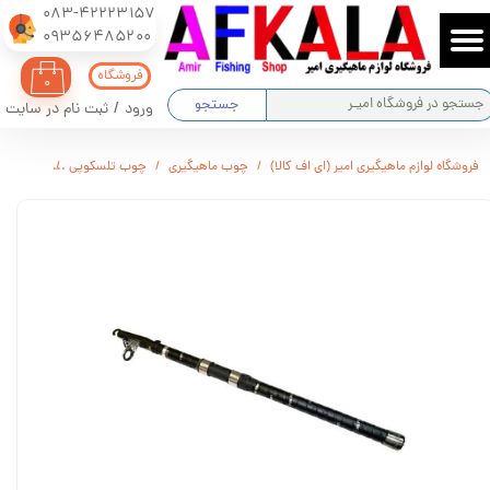
083-42223157
​​​​​​​09356485200
حساب کاربری من
فروشگاه
۰
تغییر گذر واژه
جستجو
ورود
/
ثبت نام در سایت
سفارشات
فروشگاه لوازم ماهیگیری امیر (ای اف کالا)
چوب ماهیگیری
چوب تلسکوپی
چوب ماهیگ
خروج از حساب کاربری