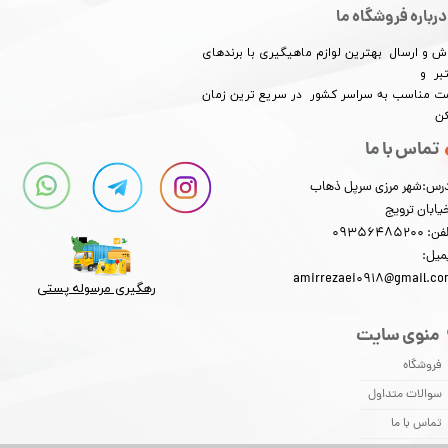
درباره فروشگاه ما
★
★
★
★
★
ش و ارسال بهترین لوازم ماهیگیری با برندهای
بر و
​​​​قیمت مناسب به سراسر کشور در سریع ترین زمان
کن
تماس با ما
رس:شهر مرزی سرپل ذهاب
یابان ترویج
: 09356485200
میل:
amirrezaei0918@gmail.c
رهگیری مرسوله پستی​​​​​​​
★
★
★
★
★
منوی سایت
فروشگاه
سوالات متداول
تماس با ما