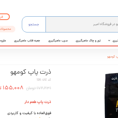
فر
جستجو
محصولات
یری
تور و چاک ماهیگیری
سرب ماهیگیری
جعبه قلاب ماهیگیری
ملزوم
ی
پ کومهو
عی
ذرت پاپ کومهو
کد کالا: 126
۱۵۵,۰۰۸ تومان
۱۷۲,۲۳۱ تومان
ذرت پاپ طعم دار
فوق‌العاده با کیفیت و کاربردی