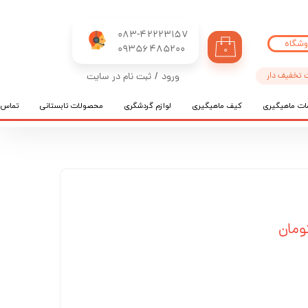
083-42223157
وشگاه
​​​​​​​09356485200
۰
 تخفیف دار
ورود
/
ثبت نام در سایت
حساب کاربری من
ات ماهیگیری
کیف ماهیگیری
لوازم گردشگری
محصولات تابستانی
تماس ب
تغییر گذر واژه
سفارشات
خروج از حساب کاربری