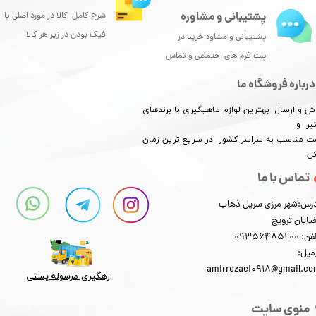
پشتیبانی و مشاوره
شرح کامل کالا در مورد اصلی یا
فیک بودن در زیر هر کالا
پشتیبانی و مشاوه خرید در
پلت فرم های اجتماعی و تماس
درباره فروشگاه ما
ش و ارسال بهترین لوازم ماهیگیری با برندهای
بر و
​​​​قیمت مناسب به سراسر کشور در سریع ترین زمان
کن
تماس با ما
رس:شهر مرزی سرپل ذهاب
یابان ترویج
: 09356485200
میل:
amirrezaei0918@gmail.c
رهگیری مرسوله پستی​​​​​​​
منوی سایت