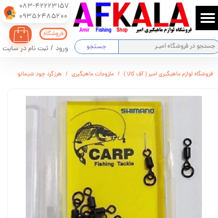
083-42223157
​​​​​​​09356485200
حساب کاربری من
فروشگاه
۰
تغییر گذر واژه
جستجو
ورود
/
ثبت نام در سایت
سفارشات
فروشگاه لوازم ماهیگیری امیر ( آف کالا )
ملزومات ماهیگیری
هرزگرد چود شیمانو
خروج از حساب کاربری