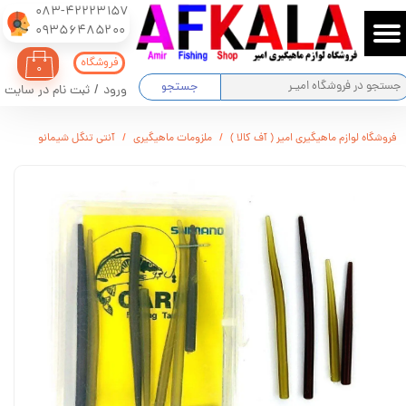
083-42223157
​​​​​​​09356485200
حساب کاربری من
فروشگاه
۰
تغییر گذر واژه
جستجو
ورود
/
ثبت نام در سایت
سفارشات
فروشگاه لوازم ماهیگیری امیر ( آف کالا )
ملزومات ماهیگیری
آنتی تنگل شیمانو
خروج از حساب کاربری