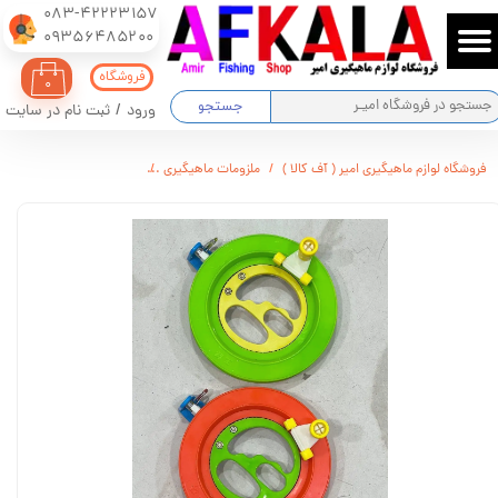
083-42223157
​​​​​​​09356485200
حساب کاربری من
فروشگاه
۰
تغییر گذر واژه
جستجو
ورود
/
ثبت نام در سایت
سفارشات
فروشگاه لوازم ماهیگیری امیر ( آف کالا )
ملزومات ماهیگیری
قرقره دستی بلبرینگی قفل دا
خروج از حساب کاربری