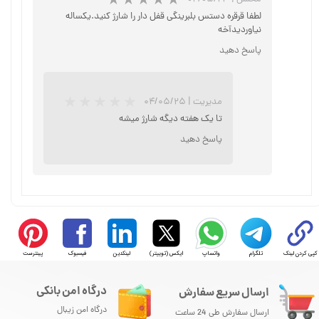
لطفا قرقره دستس بلبرینگی قفل دار را شارژ کنید.یکساله
نیاوردیدآخه
پاسخ دهید
مدیریت
|
۰۴/۰۵/۲۵
★
★
★
★
★
تا یک هفته دیگه شارژ میشه
پاسخ دهید
کپی کردن لینک
تلگرام
واتساپ
ایکس (توییتر)
لینکدین
فیسبوک
پینترست
★
★
★
★
★
درگاه امن بانکی
ارسال سریع سفارش
درگاه امن زیبال
ارسال سفارش طی 24 ساعت