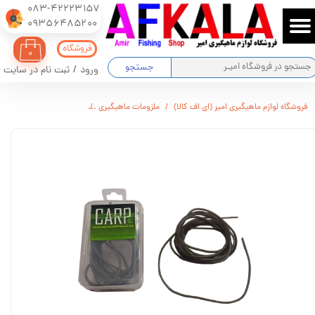
083-42223157
​​​​​​​09356485200
حساب کاربری من
فروشگاه
۰
تغییر گذر واژه
جستجو
ورود
/
ثبت نام در سایت
سفارشات
فروشگاه لوازم ماهیگیری امیر (ای اف کالا)
ملزومات ماهیگیری
بوم ماهیگیری کپوری 2 متری کارپ
خروج از حساب کاربری