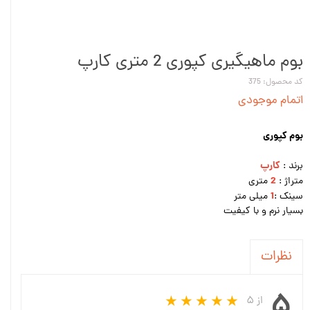
بوم ماهیگیری کپوری 2 متری کارپ
کد محصول: 375
اتمام موجودی
بوم کپوری
کارپ
برند :
2
متراژ :
متری
1
سینک :
میلی متر
بسیار نرم و با کیفیت
نظرات
۵
از ۵