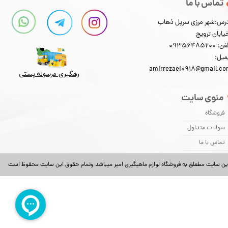
تماس با ما
رس:شهر مرزی سرپل ذهاب
یابان ترویج
: 09356485200
میل:
amirrezaei0918@gmail.c
رهگیری مرسوله پستی​​​​​​​
منوی سایت
فروشگاه
سوالات متداول
تماس با ما
ین سایت مطعلق به فروشگاه لوازم ماهیگیری امیر میباشد وتمام حقوق این سایت محفوظ است