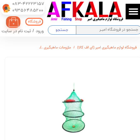
083-42223157
​​​​​​​09356485200
حساب کاربری من
فروشگاه
۰
تغییر گذر واژه
جستجو
ورود
/
ثبت نام در سایت
سفارشات
فروشگاه لوازم ماهیگیری امیر (ای اف کالا)
ملزومات ماهیگیری
سبد زنده نگه دار شناور دار سایز 40
خروج از حساب کاربری