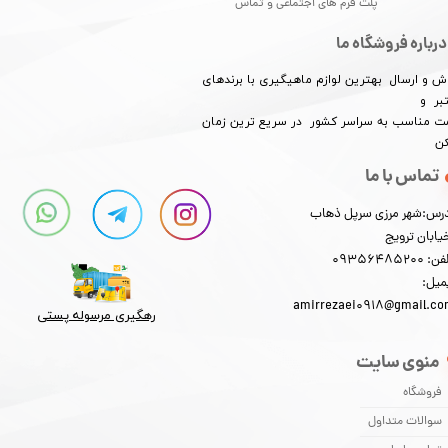
★
★
★
★
★
پلت فرم های اجتماعی و تماس
درباره فروشگاه ما
ش و ارسال بهترین لوازم ماهیگیری با برندهای
بر و
​​​​قیمت مناسب به سراسر کشور در سریع ترین زمان
کن
تماس با ما
رس:شهر مرزی سرپل ذهاب
★
★
★
★
★
یابان ترویج
: 09356485200
میل:
amirrezaei0918@gmail.c
رهگیری مرسوله پستی​​​​​​​
منوی سایت
فروشگاه
سوالات متداول