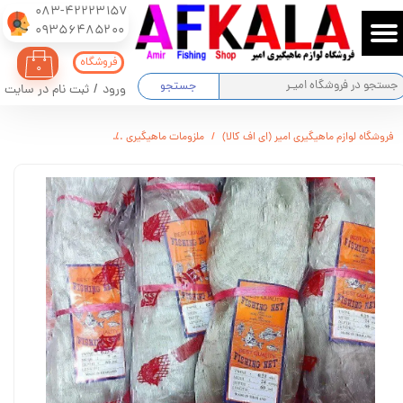
083-42223157
​​​​​​​09356485200
حساب کاربری من
فروشگاه
۰
تغییر گذر واژه
جستجو
ورود
/
ثبت نام در سایت
سفارشات
فروشگاه لوازم ماهیگیری امیر (ای اف کالا)
ملزومات ماهیگیری
تور ماهیگیری فیشینگ نت 3 انگشتی کد 8
خروج از حساب کاربری