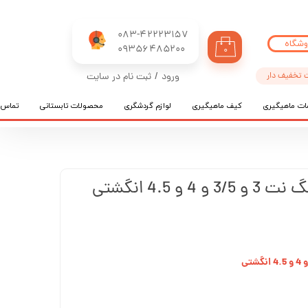
083-42223157
وشگاه
​​​​​​​09356485200
۰
 تخفیف دار
ورود
/
ثبت نام در سایت
حساب کاربری من
ات ماهیگیری
کیف ماهیگیری
لوازم گردشگری
محصولات تابستانی
تماس ب
تغییر گذر واژه
سفارشات
خروج از حساب کاربری
و 4.5 انگشتی