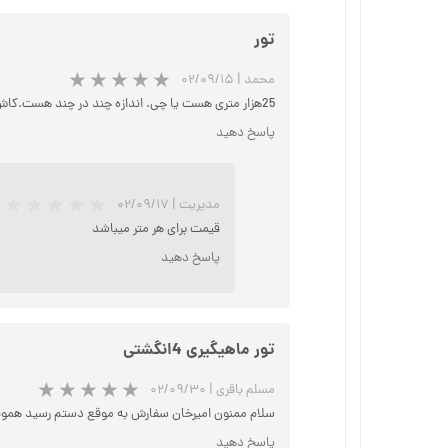
تور
★
★
محمد
|
۰۲/۰۹/۱۵
25هزار متری هست یا چی. اندازه چند در چند هست.کاش توضیحات بیشتر می‌دادید.
پاسخ دهید
مدیریت
|
۰۲/۰۹/۱۷
قیمت برای هر متر میباشد
پاسخ دهید
تور ماهیگیری 4انگشتی
مسلم باقری
|
۰۲/۰۹/۳۰
سلام ممنون امیرخان سفارش به موقع دستم رسید همون
پاسخ دهید