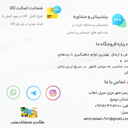
ضمانت اصالت کالا
پشتیبانی و مشاوره
شرح کامل کالا در مورد اصلی یا
فیک بودن در زیر هر کالا
پشتیبانی و مشاوه خرید در
پلت فرم های اجتماعی و تماس
درباره فروشگاه ما
ش و ارسال بهترین لوازم ماهیگیری با برندهای
بر و
​​​​قیمت مناسب به سراسر کشور در سریع ترین زمان
کن
تماس با ما
رس:شهر مرزی سرپل ذهاب
یابان ترویج
: 09356485200
میل:
amirrezaei0918@gmail.c
رهگیری مرسوله پستی​​​​​​​