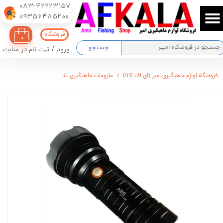
083-42223157
​​​​​​​09356485200
حساب کاربری من
فروشگاه
۰
تغییر گذر واژه
جستجو
ورود
/
ثبت نام در سایت
سفارشات
فروشگاه لوازم ماهیگیری امیر (ای اف کالا)
ملزومات ماهیگیری
چراغ قوه پلیسی اسمال سان T168
خروج از حساب کاربری