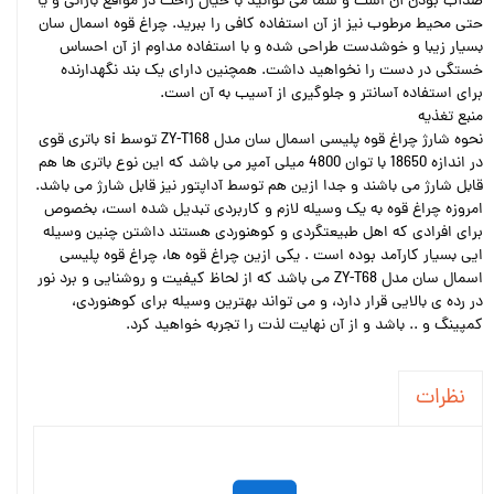
ضدآب بودن آن است و شما می توانید با خیال راحت در مواقع بارانی و یا
حتی محیط مرطوب نیز از آن استفاده کافی را ببرید. چراغ قوه اسمال سان
بسیار زیبا و خوشدست طراحی شده و با استفاده مداوم از آن احساس
خستگی در دست را نخواهید داشت. همچنین دارای یک بند نگهدارنده
برای استفاده آسانتر و جلوگیری از آسیب به آن است.
منبع تغذیه
نحوه شارژ چراغ قوه پلیسی اسمال سان مدل ZY-T168 توسط si باتری قوی
در اندازه 18650 با توان 4800 میلی آمپر می باشد که این نوع باتری ها هم
قابل شارژ می باشند و جدا ازین هم توسط آداپتور نیز قابل شارژ می باشد.
امروزه چراغ قوه به یک وسیله لازم و کاربردی تبدیل شده است، بخصوص
برای افرادی که اهل طبیعتگردی و کوهنوردی هستند داشتن چنین وسیله
ایی بسیار کارآمد بوده است . یکی ازین چراغ قوه ها، چراغ قوه پلیسی
اسمال سان مدل ZY-T68 می باشد که از لحاظ کیفیت و روشنایی و برد نور
در رده ی بالایی قرار دارد، و می تواند بهترین وسیله برای کوهنوردی،
کمپینگ و .. باشد و از آن نهایت لذت را تجربه خواهید کرد.
نظرات