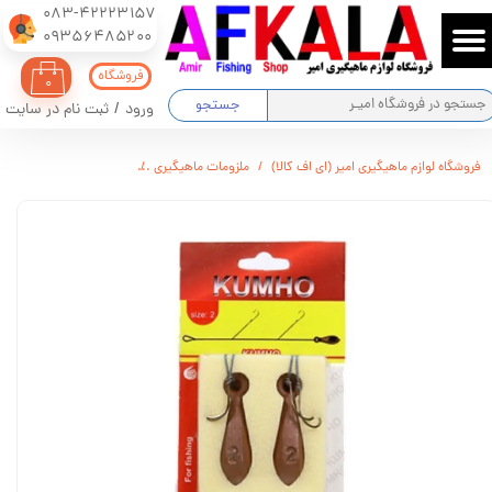
083-42223157
​​​​​​​09356485200
حساب کاربری من
فروشگاه
۰
تغییر گذر واژه
جستجو
ورود
/
ثبت نام در سایت
سفارشات
فروشگاه لوازم ماهیگیری امیر (ای اف کالا)
ملزومات ماهیگیری
ریسه ماهیگیری کومهو مد
خروج از حساب کاربری