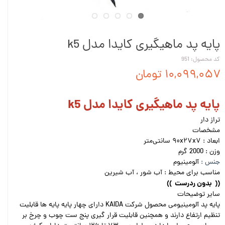
پایه پد ماهیگیری کایدا مدل k5
کد محصول: 951
۱۰,۰۹۹,۰۵۷ تومان
پایه پد ماهیگیری کایدا مدل k5
تراز دار
مشخصات
ابعاد : ۹۰x۲۷x۷ سانتی‌متر
وزن : 2000 گرم
جنس :
آلومینیوم
مناسب برای محیط : آب شور ، آب شیرین
(( بدون ردرست ))
سایر توضیحات
پایه پد آلومینیومی محصول شرکت KAIDA دارای چهار پایه پایه ها قابلیت
تنظیم ارتفاع دارند و همچنین قابلیت قرار گیری پنج ست چوب و چرخ بر