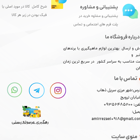
پشتیبانی و مشاوره
شرح کامل کالا در مورد اصلی یا
فیک بودن در زیر هر کالا
پشتیبانی و مشاوه خرید در
پلت فرم های اجتماعی و تماس
درباره فروشگاه ما
ش و ارسال بهترین لوازم ماهیگیری با برندهای
بر و
​​​​قیمت مناسب به سراسر کشور در سریع ترین زمان
کن
تماس با ما
رس:شهر مرزی سرپل ذهاب
یابان ترویج
: 09356485200
میل:
amirrezaei0918@gmail.c
رهگیری مرسوله پستی​​​​​​​
منوی سایت