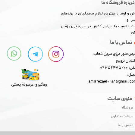
درباره فروشگاه ما
ش و ارسال بهترین لوازم ماهیگیری با برندهای
بر و
​​​​قیمت مناسب به سراسر کشور در سریع ترین زمان
کن
تماس با ما
رس:شهر مرزی سرپل ذهاب
یابان ترویج
: 09356485200
میل:
amirrezaei0918@gmail.c
رهگیری مرسوله پستی​​​​​​​
منوی سایت
فروشگاه
سوالات متداول
تماس با ما