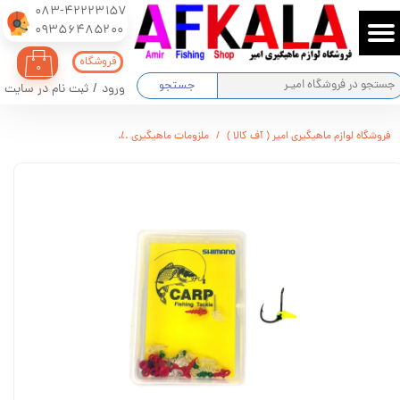
083-42223157
​​​​​​​09356485200
حساب کاربری من
فروشگاه
۰
تغییر گذر واژه
جستجو
ورود
/
ثبت نام در سایت
سفارشات
فروشگاه لوازم ماهیگیری امیر ( آف کالا )
ملزومات ماهیگیری
المنت بویله پلاستیکی 20 عدد المنت و 20 عدد استاپر المنت
خروج از حساب کاربری