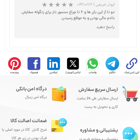
★
★
★
★
★
ابوذر شریفی
|
۰۴/۱۰/۲۲
دو تا از این بازر ها و ۶ تا چراغ سنسور دار برای زنگوله سفارش
دادم عالی بودن و به موقع رسیدن
پاسخ دهید
★
★
★
★
★
کپی کردن لینک
تلگرام
واتساپ
ایکس (توییتر)
لینکدین
فیسبوک
پینترست
درگاه امن بانکی
ارسال سریع سفارش
درگاه امن زیبال
ارسال سفارش طی 24 ساعت
کاری و تحویل به پست
ضمانت اصالت کالا
پشتیبانی و مشاوره
شرح کامل کالا در مورد اصلی یا
فیک بودن در زیر هر کالا
پشتیبانی و مشاوه خرید در