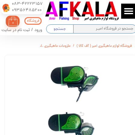
083-42223157
​​​​​​​09356485200
حساب کاربری من
فروشگاه
۰
تغییر گذر واژه
جستجو
ورود
/
ثبت نام در سایت
سفارشات
فروشگاه لوازم ماهیگیری امیر ( آف کالا )
ملزومات ماهیگیری
بازر روی چوب کد 1260 مشکی
خروج از حساب کاربری