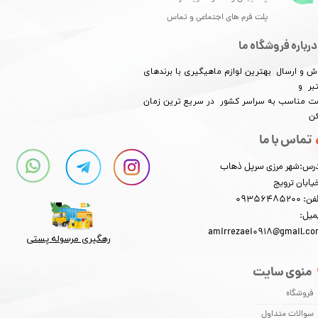
پلت فرم های اجتماعی و تماس
★
★
درباره فروشگاه ما
ش و ارسال بهترین لوازم ماهیگیری با برندهای
بر و
​​​​قیمت مناسب به سراسر کشور در سریع ترین زمان
کن
تماس با ما
رس:شهر مرزی سرپل ذهاب
یابان ترویج
: 09356485200
میل:
amirrezaei0918@gmail.c
★
★
★
★
★
رهگیری مرسوله پستی​​​​​​​
منوی سایت
فروشگاه
سوالات متداول