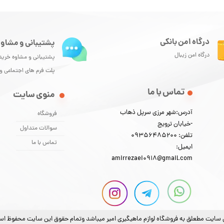
درگاه امن بانکی
پشتیبانی و مشاور
درگاه امن زیبال
پشتیبانی و مشاوه خرید
پلت فرم های اجتماعی 
تماس با ما
منوی سایت
آدرس:شهر مرزی سرپل ذهاب
فروشگاه
-خیابان ترویج
سوالات متداول
تلفن: 09356485200
تماس با ما
ایمیل:
amirrezaei0918@gmail.com
 سایت مطعلق به فروشگاه لوازم ماهیگیری امیر میباشد وتمام حقوق این سایت محفوظ ا