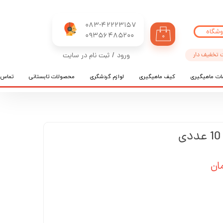
083-42223157
وشگاه
​​​​​​​09356485200
۰
 تخفیف دار
ورود
/
ثبت نام در سایت
حساب کاربری من
ات ماهیگیری
کیف ماهیگیری
لوازم گردشگری
محصولات تابستانی
تماس ب
تغییر گذر واژه
سفارشات
خروج از حساب کاربری