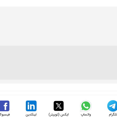
لگرام
واتساپ
ایکس (توییتر)
لینکدین
فیسبوک