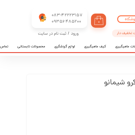
083-42223157
وشگاه
​​​​​​​09356485200
۰
 تخفیف دار
ورود
/
ثبت نام در سایت
حساب کاربری من
ات ماهیگیری
کیف ماهیگیری
لوازم گردشگری
محصولات تابستانی
تماس ب
تغییر گذر واژه
سفارشات
خروج از حساب کاربری
رو شیمانو