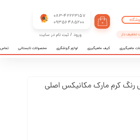
083-42223157
وشگاه
​​​​​​​09356485200
۰
 تخفیف دار
ورود
/
ثبت نام در سایت
حساب کاربری من
ات ماهیگیری
کیف ماهیگیری
لوازم گردشگری
محصولات تابستانی
تماس ب
تغییر گذر واژه
سفارشات
خروج از حساب کاربری
رنگ کرم مارک مکانیکس اصلی