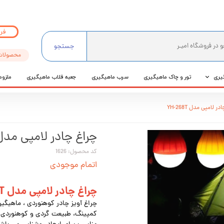
فر
جستجو
محصولات
یری
تور و چاک ماهیگیری
سرب ماهیگیری
جعبه قلاب ماهیگیری
ملزوم
ی
ر لامپی مدل YH-268T
عی
چراغ چادر لامپی مدل -268T
کد محصول: 1626
اتمام موجودی
چراغ چادر لامپی مدل YH-268T
چراغ آویز چادر کوهنوردی ، ماهیگیر
کمپینگ، طبیعت گردی و کوهنوردی ه