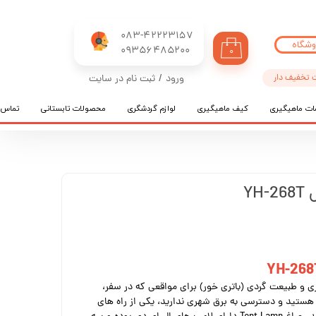
083-42223157
وشگاه
​​​​​​​09356485200
۰
 تخفیف دار
ورود
/
ثبت نام در سایت
حساب کاربری من
ات ماهیگیری
کیف ماهیگیری
لوازم گردشگری
محصولات تابستانی
تماس ب
تغییر گذر واژه
سفارشات
خروج از حساب کاربری
YH
ی و طبیعت گردی (باتری خور) برای مواقعی که در سفر،
ستید و دسترسی به برق شهری ندارید، یکی از راه های