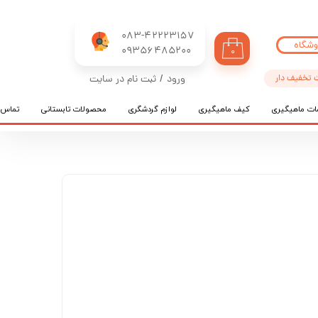
083-42223157
وشگاه
​​​​​​​09356485200
۰
 تخفیف دار
ورود
/
ثبت نام در سایت
حساب کاربری من
ات ماهیگیری
کیف ماهیگیری
لوازم گردشگری
محصولات تابستانی
تماس ب
تغییر گذر واژه
سفارشات
خروج از حساب کاربری