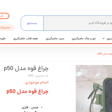
فر
جستجو
محصولات
یری
تور و چاک ماهیگیری
سرب ماهیگیری
جعبه قلاب ماهیگیری
ملزوم
ی
ه مدل p50
عی
چراغ قوه مدل p50
کد محصول: 1656
اتمام موجودی
چراغ قوه مدل p50
جنس : فلزی