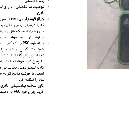
رنگ : مشکی
توضیحات تکمیلی : دارای لن
باتری
چراغ قوه پلیسی P50
از سری
که با کیفیتی بسیار عالی تو
چین با بدنه محکم فلزی و بات
پرطرفدارترین محصولات در ر
چراغ قوه P50 با
شود. نشانگر ال ای دی میزان 
دکمه پاور کار گذاشته شده 
لنز 
کاربر تغییر دهد. پرتاب نور 
است. با حرکت دادن لنز به 
قوه را تنظیم کرد.
کاور سخت پلاستیکی، باتری ل
خرید چراغ قوه P50 به دست شما می رسد.