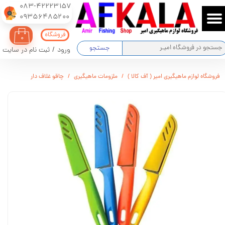
083-42223157
​​​​​​​09356485200
حساب کاربری من
فروشگاه
۰
تغییر گذر واژه
جستجو
ورود
/
ثبت نام در سایت
سفارشات
فروشگاه لوازم ماهیگیری امیر ( آف کالا )
ملزومات ماهیگیری
چاقو غلاف دار
خروج از حساب کاربری