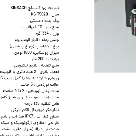
نام تجاری: کینساچ KINSACH
مدل : KS-T502B
رنگ بدنه : مشکی
منبع نور : LED پرقدرت
وزن : 334 گرم
جنس بدنه : آلیاژ آلومینیوم
نوع : هدلامپ (چراغ پیشانی)
میزان روشنایی: 1500 لومن
برد نور : 200 متر
منبع تغدیه : باتری لیتیومی
تعداد باتری : 2 عدد باتری با ظرفیت 2200 میلی آمپر ساعت
ورودی شارژ : همراه با کابل تایپ C برای شارژ سریع
حالت نوردهی : 5 حالت
مدت زمان نوردهی : 2 تا 4 ساعت
مدت زمان مورد نیاز برای شارژ کامل : 4 تا 6 س
قابل تنظیم 135 درجه
نمایشگر دیجیتال الکترونیکی
سطح ضد آب : IPX7 ضد آب و بادوام
طراحی : مقاوم، ارگونومیک و سبک
شدت نور : بالا (میزان دقیق مشخ
برد نور : دارای قابلیت پرتاب نور طو