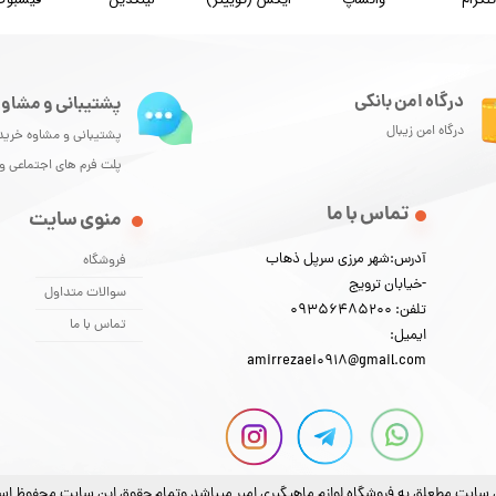
درگاه امن بانکی
پشتیبانی و مشاور
درگاه امن زیبال
پشتیبانی و مشاوه خرید
پلت فرم های اجتماعی 
تماس با ما
منوی سایت
آدرس:شهر مرزی سرپل ذهاب
فروشگاه
-خیابان ترویج
سوالات متداول
تلفن: 09356485200
تماس با ما
ایمیل:
amirrezaei0918@gmail.com
 سایت مطعلق به فروشگاه لوازم ماهیگیری امیر میباشد وتمام حقوق این سایت محفوظ ا