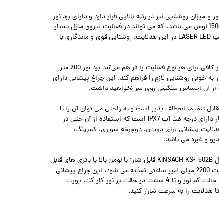
 و میزان روشنایی نیز در رتبه بالایی قرار دارد و دارای برد نور
بیش از 200 متر و میزان روشنایی 1500 لومن می باشد. که می تواند در فعالیت بیرون منزل بسیار
کارآمد و مفید باشد. استفاده از لامپ LASER LED در این هدلایت، روشنایی قوی و ماندگاری با
این لامپ با روشنایی 1500 لومن، نور کافی برای هر نوع فعالیت را فراهم می‌کند برد نور 200 متر
 به خوبی روشنایی لازم را فراهم کند. این چراغ پیشانی دارای
ابل تنظیم، انعطاف پذیر است و به راحتی می توان آن را با
دور سر خود تنظیم کرد. این چراغ کار دارای درجه ضد آب IPX7 است که استفاده از آن حتی در
هدلایت پیشانی برای دویدن، دوچرخه سواری، کمپینگ،
رو و غیره می باشد.
چراغ پیشانی و هدلایت کینساچ مدل KINSACH KS-T502B قابل شارژ با لومن بالا با باتری های قابل
شارژ با 2 عدد باتری لیتیومی با ظرفیت 2200 میلی آمپر ساعتی تغذیه می شود، این چراغ پیشانی
شارژی USB می تواند تا 6 ساعت در حالت کم نور و تا 4 ساعت در حالت پر نور کار کند. پورت