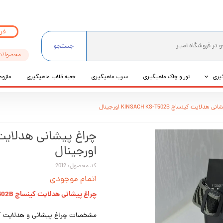
فر
جستجو
محصولات
یری
تور و چاک ماهیگیری
سرب ماهیگیری
جعبه قلاب ماهیگیری
ملزوم
ی
دلایت کینساچ KINSACH KS-T502B اورجینال
عی
اورجینال
کد محصول: 2012
اتمام موجودی
چراغ پیشانی هدلایت کینساچ KINSACH KS-T502B اورجینال
مشخصات چراغ پیشانی و هدلایت کینساچ مدل 2B