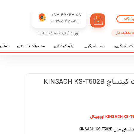
083-42223157
وشگاه
​​​​​​​09356485200
۰
 تخفیف دار
ورود
/
ثبت نام در سایت
حساب کاربری من
ات ماهیگیری
کیف ماهیگیری
لوازم گردشگری
محصولات تابستانی
تماس ب
تغییر گذر واژه
سفارشات
خروج از حساب کاربری
چراغ پیشانی هدلایت کینساچ KINSACH KS-T502B
KINSACH KS-T50