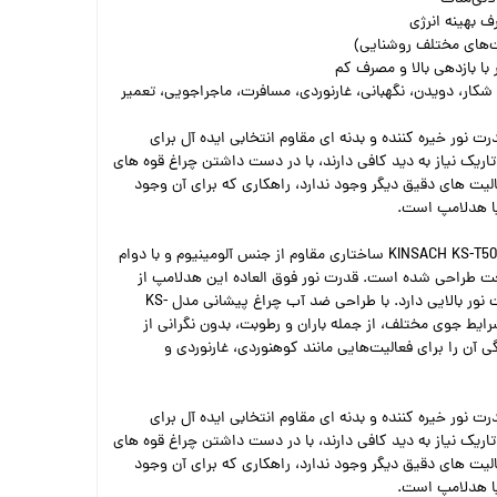
رف بهینه انرژی
ت‌های مختلف روشنایی)
 با بازدهی بالا و مصرف کم
 شکار، دویدن، نگهبانی، غارنوردی، مسافرت، ماجراجویی، تعمیر
ت نور خیره کننده و بدنه ای مقاوم انتخابی ایده آل برای
اریک نیاز به دید کافی دارند، با در دست داشتن چراغ قوه های
لیت های دقیق دیگر وجود ندارد، راهکاری که برای آن وجود
یا هدلامپ است.
چراغ پیشانی و هدلایت کینساچ KINSACH KS-T502B ساختاری مقاوم از جنس آلومینیوم و با دوام
خت طراحی شده است. قدرت نور فوق العاده این هدلامپ از
LED پر قدرت بهره می گیرد که شدت نور بالایی دارد. با طراحی ضد آب چراغ پیشانی مدل KS-
در شرایط جوی مختلف، از جمله باران و رطوبت، بدون نگرانی از
آن را برای فعالیت‌هایی مانند کوهنوردی، غارنوردی و
ت نور خیره کننده و بدنه ای مقاوم انتخابی ایده آل برای
اریک نیاز به دید کافی دارند، با در دست داشتن چراغ قوه های
لیت های دقیق دیگر وجود ندارد، راهکاری که برای آن وجود
یا هدلامپ است.