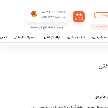
083-42223157
وشگاه
​​​​​​​09356485200
۰
 تخفیف دار
ورود
/
ثبت نام در سایت
حساب کاربری من
ات ماهیگیری
کیف ماهیگیری
لوازم گردشگری
محصولات تابستانی
تماس ب
تغییر گذر واژه
سفارشات
خروج از حساب کاربری
ختی
تاکتیکال
نیروهای نظامی ، ماهیگیران ، شکارچیان ، موتورسواران و