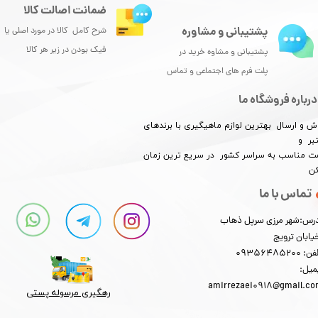
ضمانت اصالت کالا
پشتیبانی و مشاوره
شرح کامل کالا در مورد اصلی یا
فیک بودن در زیر هر کالا
پشتیبانی و مشاوه خرید در
پلت فرم های اجتماعی و تماس
درباره فروشگاه ما
ش و ارسال بهترین لوازم ماهیگیری با برندهای
بر و
​​​​قیمت مناسب به سراسر کشور در سریع ترین زمان
کن
تماس با ما
رس:شهر مرزی سرپل ذهاب
یابان ترویج
: 09356485200
میل:
amirrezaei0918@gmail.c
رهگیری مرسوله پستی​​​​​​​