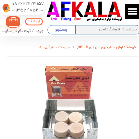
083-42223157
​​​​​​​09356485200
حساب کاربری من
فروشگاه
۰
تغییر گذر واژه
جستجو
ورود
/
ثبت نام در سایت
سفارشات
فروشگاه لوازم ماهیگیری امیر (ای اف کالا)
ملزومات ماهیگیری
اجاق الکلی جیبی آلمانی
خروج از حساب کاربری