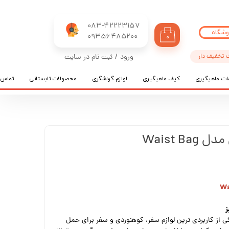
083-42223157
وشگاه
​​​​​​​09356485200
۰
 تخفیف دار
ورود
/
ثبت نام در سایت
حساب کاربری من
ات ماهیگیری
کیف ماهیگیری
لوازم گردشگری
محصولات تابستانی
تماس ب
تغییر گذر واژه
سفارشات
خروج از حساب کاربری
Waist B
ز
کیف کمری تاتیکال طرح 5.11 یکی از کاربردی ترین لوازم سفر، کوهنوردی و سفر برای حمل