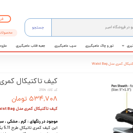
فر
جستجو
محصولات
یری
تور و چاک ماهیگیری
سرب ماهیگیری
جعبه قلاب ماهیگیری
ملزوم
ی
کال کمری مدل Waist Bag
عی
کیف تاکتیکال کمری مدل ag
کد کالا: 2104
۵۳۴,۷۰۸ تومان
کیف تاکتیکال کمری مدل Waist Bag
موجود در رنگهای : کرم ، مشکی ، سب
این 