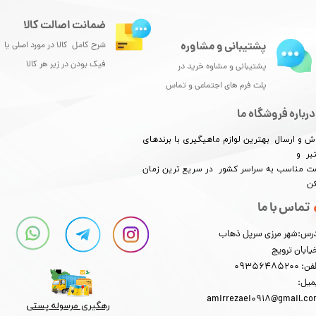
ضمانت اصالت کالا
پشتیبانی و مشاوره
شرح کامل کالا در مورد اصلی یا
فیک بودن در زیر هر کالا
پشتیبانی و مشاوه خرید در
پلت فرم های اجتماعی و تماس
درباره فروشگاه ما
ش و ارسال بهترین لوازم ماهیگیری با برندهای
بر و
​​​​قیمت مناسب به سراسر کشور در سریع ترین زمان
کن
تماس با ما
رس:شهر مرزی سرپل ذهاب
یابان ترویج
: 09356485200
میل:
amirrezaei0918@gmail.c
رهگیری مرسوله پستی​​​​​​​