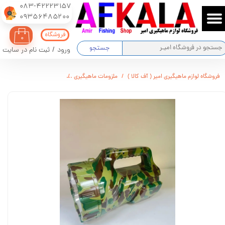
083-42223157
​​​​​​​09356485200
حساب کاربری من
فروشگاه
۰
تغییر گذر واژه
جستجو
ورود
/
ثبت نام در سایت
سفارشات
فروشگاه لوازم ماهیگیری امیر ( آف کالا )
ملزومات ماهیگیری
نورافکن 7336 مارک dp
خروج از حساب کاربری