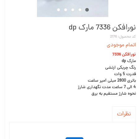
نورافکن 7336 مارک dp
کد محصول: 2176
اتمام موجودی
نورافکن 7336
مارک dp
رنگ چریکی ارتشی
قدرت 5 وات
باتری 2800 میلی آمپر ساعت
4 الی 7 ساعت مدت نگهداری شارژ
نحوه شارژ مستقیم به برق
نظرات