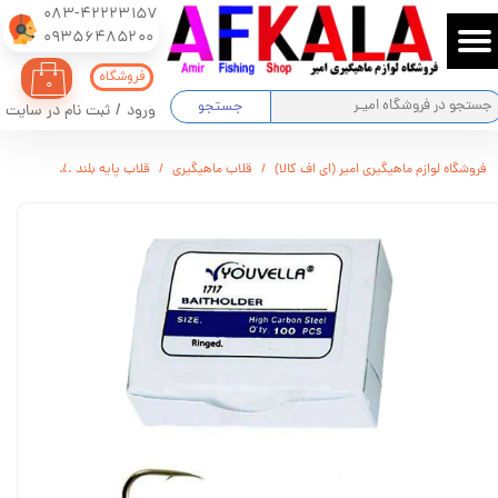
083-42223157
​​​​​​​09356485200
حساب کاربری من
فروشگاه
۰
تغییر گذر واژه
جستجو
ورود
/
ثبت نام در سایت
سفارشات
فروشگاه لوازم ماهیگیری امیر (ای اف کالا)
قلاب ماهیگیری
قلاب پایه بلند
قلاب ماهیگی
خروج از حساب کاربری