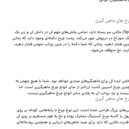
ماهیگیران ایرانی
رخ های ماهی گیری
چرخ ماهیگیری اسپین کستینگ (Spincast Fishing Reel) حالتی سر بسته دارد، تمامی بخش‌های مهم آن در داخل آن و زیر یک
ن یک سوراخ در درپوش عبور می‌کند. پشت چرخ دکمه‌ای وجود دارد که زمانی
یین فشار دهید. زمانی که شما دکمه را در حین پرتاب نمودن فشار دهید،
ازید، نخ متوقف می‌شود.
ابی ایده آل برای ماهیگیرهای مبتدی خواهد بود. شما با هیچ جهش به
نین چرخ اسپین کست ارزانتر از سایر انواع چرخ ماهیگیری است. اما
یست و برد پرتاب آن به بلندی سایر انواع چرخ ماهیگیری نیست.
رخ های ماهی گیری
های بزرگ طراحی شده است. این نوع چرخ با پایه‌هایی کوتاه، بر روی
 یا کاسه چرخ کستینگ متحرک بوده و نخ به طور مستقیم بر روی آن
درت بالایی که دارد برای صید ماهی‌های دریایی و همچنین رودخانه‌ای