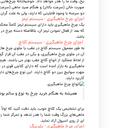
یخ، وقت ما را هدر خواهد داد. خوشبختانه چرخ‌هایی 
صورت خالی (سرعت بالاتر) و هنگام صید ماهی (سرعت 
دو سرعته با وجود قابلیتی که دارند، ولی به علت گران
اجزای چرخ ماهیگیری - سیستم ترمز
یک چرخ ماهیگیری باید دارای سیستم ترمز کاملاً محکم
که بعد از فعال نمودن ترمز آن، بلافاصله دسته چرخ د
باشد.
اجزای چرخ ماهیگیری - سیستم کلاچ
به طور معمول سیستم کلاچ در عقب یا جلوی چرخ های ما
آن در جلوی چرخ ماهیگیری، و یکی در عقب آن قرار گر
از لحاظ عملکرد از انواع کلاچ عقب بهتر می باشند. ه
ماهیگیری به بازار آمده است که دارای کلاچی قوی در 
جهت سوئیچ بین دو کلاچ دارند. این نوع چرخ‌های دارا
کاربرد دارند.
همیشه به هنگام خرید چرخ به نوع و سالم بود
برای تشخیص یک کلاچ خوب، باید دقت کنید که اولاً ک
ماهی‌های بزرگ وقت شما را هدر ندهد و تمرکز شما را ب
ای از روی اسپول آزاد نماید.
اجزای چرخ ماهیگیری - بلبرینگ