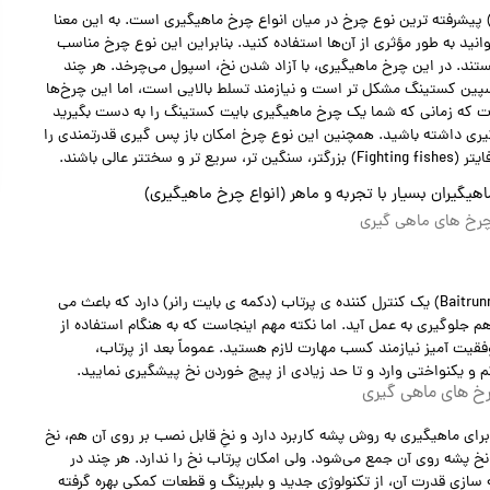
ر حقیقت بایت کستینگ (Baitcasting Fishing Reel) پیشرفته ترین نوع چرخ در میان انواع چرخ ماهیگیری است. به این معنا
انید به طور مؤثری از آن‌ها استفاده کنید. بنابراین این نوع چرخ مناسب
 هستند. در این چرخ ماهیگیری، با آزاد شدن نخ، اسپول می‌چرخد. هر چند
پین کستینگ مشکل تر است و نیازمند تسلط بالایی است، اما این چرخ‌ها
رت که زمانی که شما یک چرخ ماهیگیری بایت کستینگ را به دست بگیرید
گیری داشته باشید. همچنین این نوع چرخ امکان باز پس گیری قدرتمندی را
عالی باشند.
یران بسیار با تجربه و ماهر (انواع چرخ ماهیگیری)
 چرخ های ماهی گیری
مدل‌های جدید چرخ بایت کستینگ (چرخ بایت رانر Baitrunner) یک کنترل کننده ی پرتاب (دکمه ی بایت رانر) دارد که باعث می
م جلوگیری به عمل آید. اما نکته مهم اینجاست که به هنگام استفاده از
قیت آمیز نیازمند کسب مهارت لازم هستید. عموماً بعد از پرتاب،
و یکنواختی وارد و تا حد زیادی از پیچ خوردن نخ پیشگیری نمایید.
رخ های ماهی گیری
صل شده و برای ماهیگیری به روش پشه کاربرد دارد و نخِ قابل نصب بر روی آن هم، نخ
خ پشه روی آن جمع می‌شود. ولی امکان پرتاب نخ را ندارد. هر چند در
سازی قدرت آن، از تکنولوژی جدید و بلبرینگ و قطعات کمکی بهره گرفته