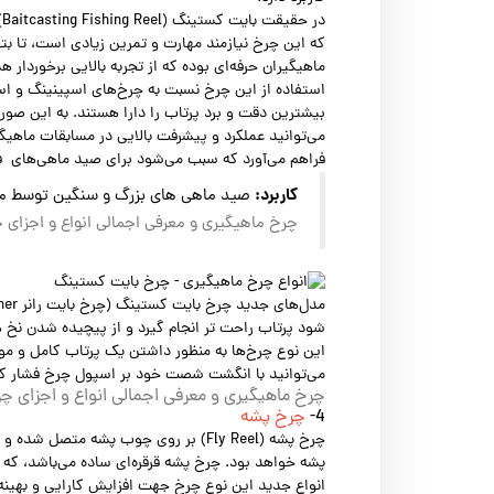
د
که این چرخ نیازمند مهارت و تمرین زیادی است، تا بتو
ماهیگیران حرفه‌ای بوده که از تجربه بالایی برخوردار
استفاده از این چرخ نسبت به چرخ‌های اسپینینگ و اس
بیشترین دقت و برد پرتاب را دارا هستند. به این صو
می‌توانید عملکرد و پیشرفت بالایی در مسابقات ماهی
فراهم می‌آورد که سبب می‌شود برای صید ماهی‌های فایتر (Fighting fishes) بزرگتر، سنگین تر، سریع تر و سختتر 
کاربرد:
صید ماهی های بزرگ و سنگین توسط ماهیگ
چرخ ماهیگیری و معرفی اجمالی انواع و اجزای
شود پرتاب راحت تر انجام گیرد و از پیچیده شدن نخ ه
این نوع چرخ‌ها به منظور داشتن یک پرتاب کامل و موف
می‌توانید با انگشت شصت خود بر اسپول چرخ فشار کم 
چرخ ماهیگیری و معرفی اجمالی انواع و اجزای چ
4-
چرخ پشه
چرخ پشه (Fly Reel) بر روی چوب پشه مت
پشه خواهد بود. چرخ پشه قرقره‌ای ساده می‌باشد، که ن
انواع جدید این نوع چرخ جهت افزایش کارایی و بهینه 