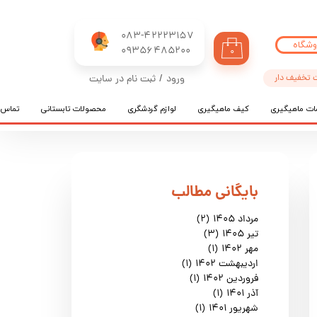
083-42223157
وشگاه
​​​​​​​09356485200
۰
 تخفیف دار
ورود
/
ثبت نام در سایت
حساب کاربری من
ات ماهیگیری
کیف ماهیگیری
لوازم گردشگری
محصولات تابستانی
تماس ب
تغییر گذر واژه
سفارشات
خروج از حساب کاربری
​بایگانی مطالب
مرداد ۱۴۰۵
(۲)
تیر ۱۴۰۵
(۳)
مهر ۱۴۰۲
(۱)
اردیبهشت ۱۴۰۲
(۱)
فروردین ۱۴۰۲
(۱)
آذر ۱۴۰۱
(۱)
شهریور ۱۴۰۱
(۱)