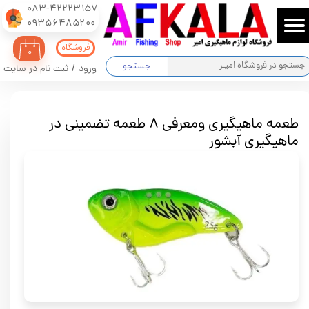
083-42223157
​​​​​​​09356485200
حساب کاربری من
فروشگاه
۰
تغییر گذر واژه
جستجو
ورود
/
ثبت نام در سایت
سفارشات
طعمه ماهیگیری ومعرفی ۸ طعمه تضمینی در
خروج از حساب کاربری
ماهیگیری آبشور