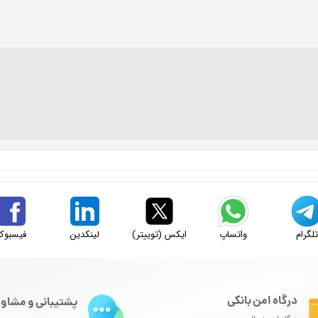
لگرام
واتساپ
ایکس (توییتر)
لینکدین
فیسبوک
درگاه امن بانکی
پشتیبانی و مشاور