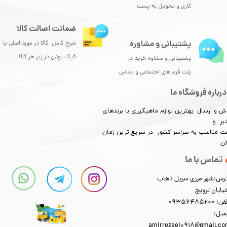
کاری و تحویل به پست
ضمانت اصالت کالا
پشتیبانی و مشاوره
شرح کامل کالا در مورد اصلی یا
فیک بودن در زیر هر کالا
پشتیبانی و مشاوه خرید در
پلت فرم های اجتماعی و تماس
درباره فروشگاه ما
ش و ارسال بهترین لوازم ماهیگیری با برندهای
بر و
​​​​قیمت مناسب به سراسر کشور در سریع ترین زمان
کن
تماس با ما
رس:شهر مرزی سرپل ذهاب
یابان ترویج
: 09356485200
میل:
amirrezaei0918@gmail.c