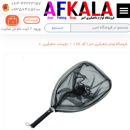
083-42223157
​​​​​​​09356485200
حساب کاربری من
فروشگاه
۰
تغییر گذر واژه
جستجو
ورود
/
ثبت نام در سایت
سفارشات
فروشگاه لوازم ماهیگیری امیر ( آف کالا )
ملزومات ماهیگیری
تور و چاک ماهیگیری
چا
خروج از حساب کاربری