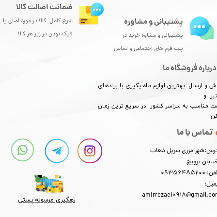
ضمانت اصالت کالا
پشتیبانی و مشاوره
شرح کامل کالا در مورد اصلی یا
فیک بودن در زیر هر کالا
پشتیبانی و مشاوه خرید در
پلت فرم های اجتماعی و تماس
درباره فروشگاه ما
ش و ارسال بهترین لوازم ماهیگیری با برندهای
بر و
​​​​قیمت مناسب به سراسر کشور در سریع ترین زمان
کن
تماس با ما
رس:شهر مرزی سرپل ذهاب
یابان ترویج
: 09356485200
میل:
amirrezaei0918@gmail.c
رهگیری مرسوله پستی​​​​​​​