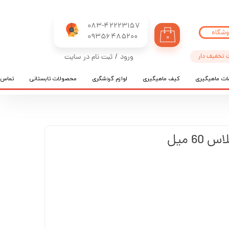
083-42223157
وشگاه
​​​​​​​09356485200
۰
 تخفیف دار
ورود
/
ثبت نام در سایت
حساب کاربری من
ات ماهیگیری
کیف ماهیگیری
لوازم گردشگری
محصولات تابستانی
تماس ب
تغییر گذر واژه
سفارشات
خروج از حساب کاربری
60 میل