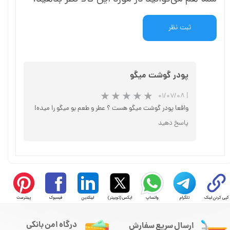
ثبت نظر
پودر گوشت میگو
۰۱/۰۷/۰۸
|
واقعا پودر گوشت میگو هست ؟ عطر و طعم بو میگو را میده!
پاسخ دهید
★
★
★
کپی کردن لینک
تلگرام
واتساپ
ایکس (توییتر)
لینکدین
فیسبوک
پینترست
درگاه امن بانکی
ارسال سریع سفارش