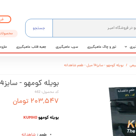
فر
جستجو
محصولات
یری
تور و چاک ماهیگیری
سرب ماهیگیری
جعبه قلاب ماهیگیری
ملزوم
ی
یعی
بویله کومهو - سایز14 میل - طعم شاهدانه
عی
بویله کومهو - سایز14 میل - طعم شاهدانه
کد محصول: 462
۲۰۳,۵۴۷ تومان
بویله کومهو
KUMHO
طعم :
شاهدانه