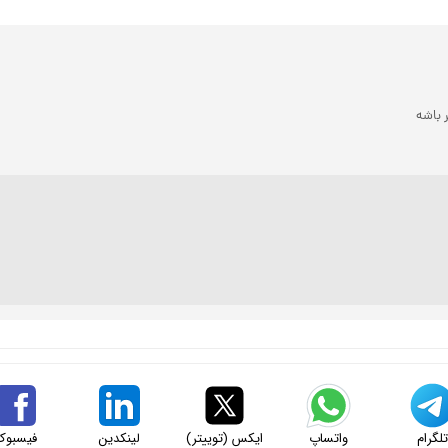
ر باشه
لگرام
واتساپ
ایکس (توییتر)
لینکدین
فیسبوک