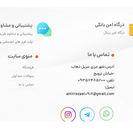
درگاه امن بانکی
پشتیبانی و مشاور
درگاه امن زیبال
پشتیبانی و مشاوه خرید
پلت فرم های اجتماعی 
تماس با ما
منوی سایت
آدرس:شهر مرزی سرپل ذهاب
فروشگاه
-خیابان ترویج
سوالات متداول
تلفن: 09356485200
تماس با ما
ایمیل:
amirrezaei0918@gmail.com
 سایت مطعلق به فروشگاه لوازم ماهیگیری امیر میباشد وتمام حقوق این سایت محفوظ ا