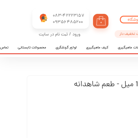
083-42223157
وشگاه
​​​​​​​09356485200
۰
 تخفیف دار
ورود
/
ثبت نام در سایت
حساب کاربری من
ات ماهیگیری
کیف ماهیگیری
لوازم گردشگری
محصولات تابستانی
تماس ب
تغییر گذر واژه
سفارشات
خروج از حساب کاربری