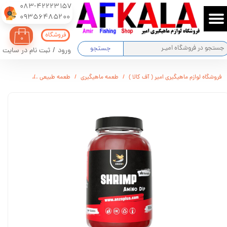
083-42223157
​​​​​​​09356485200
حساب کاربری من
فروشگاه
۰
تغییر گذر واژه
جستجو
ورود
/
ثبت نام در سایت
سفارشات
فروشگاه لوازم ماهیگیری امیر ( آف کالا )
طعمه ماهیگیری
طعمه طبیعی
آمینو دیپ میگو 
خروج از حساب کاربری