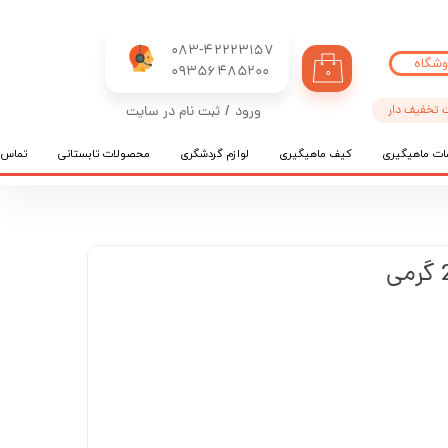
083-42223157
وشگاه
​​​​​​​09356485200
۰
 تخفیف دار
ورود
/
ثبت نام در سایت
حساب کاربری من
ات ماهیگیری
کیف ماهیگیری
لوازم گردشگری
محصولات تابستانی
تماس ب
تغییر گذر واژه
سفارشات
خروج از حساب کاربری