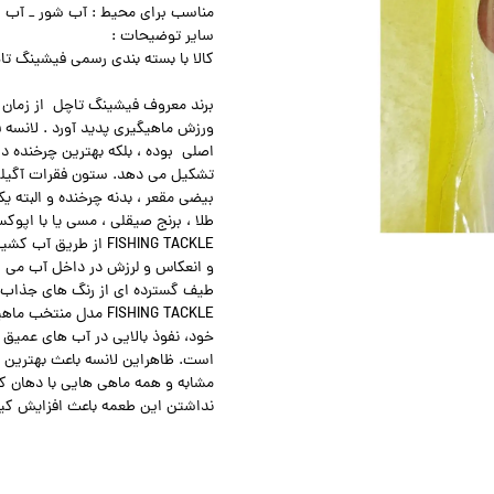
مناسب برای محیط : آب شور _ آب 
سایر توضیحات :
کالا با بسته بندی رسمی فیشینگ ت
برند معروف فیشینگ تاچل از زمان 
ورزش ماهیگیری پدید آورد . لانسه 
اصلی بوده ، بلکه بهترین چرخنده د
تشکیل می دهد. ستون فقرات آگیلی
بیضی مقعر ، بدنه چرخنده و البته 
طلا ، برنج صیقلی ، مسی یا با اپو
FISHING TACKLE از ط
و انعکاس و لرزش در داخل آب می شود
طیف گسترده ای از رنگ های جذاب 
FISHING TACKLE مدل 
خود، نفوذ بالایی در آب های عمیق 
است. ظاهراین لانسه باعث بهترین 
مشابه و همه ماهی هایی با دهان ک
نداشتن این طعمه باعث افزایش کی