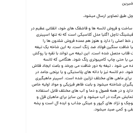
شیرین
اچل طبق تصاویر ارسال میشود.
ساخت و فروش لانسه ها و قاشقک های خود، انقلابی عظیم در
فیشینگ تاچل آگلیا مدل کلاسیکی است که نه تنها اسپینری
ر خط اصلی را دارد و هنوز هم عمده فروش شلدون ها را
ا شافت سنگین فولاد ضد زنگ است. به این شاخه یک تیغه
یک قلاب متصل شده است. این تیغه می تواند با نقره یا روکش
کسی یا حتی چاپ کامپیوتری رنگ شود. هنگامی که لانسه
ریق آب کشیده می شود ، تیغه به دور شافت می چرخد و باعث ایجاد فلاش
. دم لانسه نیز با دانه های پلاستیکی و یا برنجی جامد در
برای ماهی های مختلف تزئین شده است. اسپینر ماهیگیری
منتخب ماهیگیران شناخته میشود و بابت ظاهر فیزیکی و مواد اولیه خاص
دارد و در همه فصول و دما و آب های مختلف قابل استفاده
نمایش حرگت در آب میشود و این سایز برای ماهیان قزل و
وچک و نژاد های کپور و عینکی جذاب و ایده آل است و پشه
فی و کمی صید میشود.