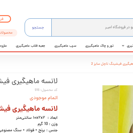
فر
جستجو
محصولات
یری
تور و چاک ماهیگیری
سرب ماهیگیری
جعبه قلاب ماهیگیری
ملزوم
ی
هیگیری فیشینگ تاچل سایز 2
عی
لانسه ماهیگیری فیش
کد محصول: 916
اتمام موجودی
لانسه ماهیگیری فیشی
ابعاد : ۱۰x۲x۲ سانتی‌متر
وزن : 10 گرم
جنس : برنج + فولاد + سنگ مصنوعی