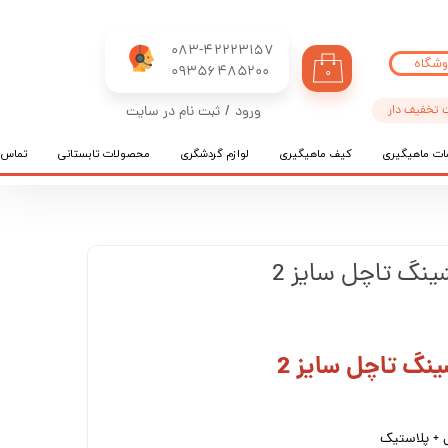
083-42223157
وشگاه
​​​​​​​09356485200
۰
 تخفیف دار
ورود
/
ثبت نام در سایت
حساب کاربری من
ات ماهیگیری
کیف ماهیگیری
لوازم گردشگری
محصولات تابستانی
تماس ب
تغییر گذر واژه
سفارشات
خروج از حساب کاربری
ینگ تاچل سایز 2
نگ تاچل سایز 2
 + پلاستیک