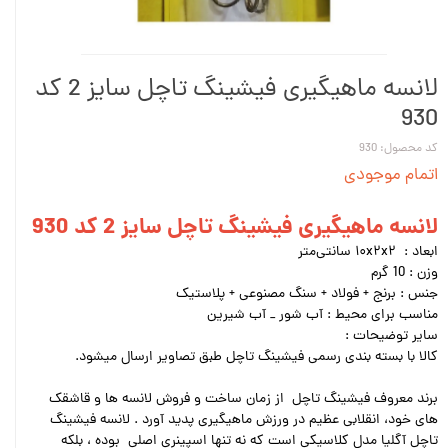
لانسه ماهیگیری فیشینگ تاچل سایز 2 کد
930
کد محصول: 930
اتمام موجودی
لانسه ماهیگیری فیشینگ تاچل سایز 2 کد 930
ابعاد : ۱۰x۲x۲ سانتی‌متر
وزن : 10 گرم
جنس : برنج + فولاد + سنگ مصنوعی + پلاستیک
مناسب برای محیط : آب شور _ آب شیرین
سایر توضیحات :
کالا با بسته بندی رسمی فیشینگ تاچل طبق تصاویر ارسال میشود.
برند معروف فیشینگ تاچل از زمان ساخت و فروش لانسه ها و قاشقک
های خود، انقلابی عظیم در ورزش ماهیگیری پدید آورد . لانسه فیشینگ
تاچل آگلیا مدل کلاسیکی است که نه تنها اسپینری اصلی بوده ، بلکه