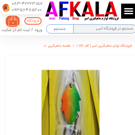
083-42223157
​​​​​​​09356485200
حساب کاربری من
فروشگاه
۰
تغییر گذر واژه
جستجو
ورود
/
ثبت نام در سایت
سفارشات
فروشگاه لوازم ماهیگیری امیر ( آف کالا )
طعمه ماهیگیری
لانسه ماهیگیری فیشینگ تاچل سایز 
خروج از حساب کاربری