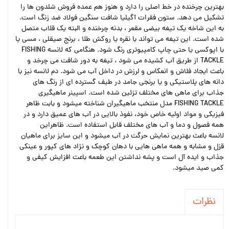
بهترین چرخنده در خط اصلی را دارد و هنوز هم عمده فروش شلدون ها را
تشکیل می دهد. ستون فقرات آگیلیا شافت سنگین فولاد ضد زنگ است.
به این شاخه یک تیغه بیضی مقعر ، بدنه چرخنده و البته یک قلاب متصل
شده است. این تیغه می تواند با نقره یا روکش طلا ، برنج صیقلی ، مسی یا
با اپوکسی یا حتی چاپ کامپیوتری رنگ شود. هنگامی که لانسه FISHING
TACKLE از طریق آب کشیده می شود ، تیغه به دور شافت می چرخد و
باعث ایجاد فلاش و انعکاس و لرزش در داخل آب می شود. دم لانسه نیز با
دانه های پلاستیکی و یا برنجی جامد در طیف گسترده ای از رنگ های
جذاب برای ماهی های مختلف تزئین شده است. اسپینر ماهیگیری
FISHING TACKLE مدل منتخب ماهیگیران شناخته میشود و بابت ظاهر
فیزیکی و مواد اولیه خاص خود، نفوذ بالایی در آب های عمیق دارد و در
همه فصول و دما و آب های مختلف قابل استفاده است. ظاهراین
لانسه باعث بهترین نمایش حرگت در آب میشود و این سایز برای ماهیان
قزل و مشابه و همه ماهی هایی با دهان کوچک و نژاد های کپور و عینکی
جذاب و ایده آل است و پشه نداشتن این طعمه باعث افزایش کیفی و
کمی صید میشود.
نظرات