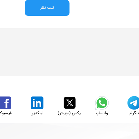
ثبت نظر
لگرام
واتساپ
ایکس (توییتر)
لینکدین
فیسبوک