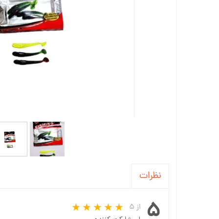
نظرات
۵
از ۵