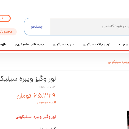
فر
جستجو
محصولات
یری
تور و چاک ماهیگیری
سرب ماهیگیری
جعبه قلاب ماهیگیری
ملزوم
ی
ویبره سیلیکونی
عی
لور وگیز ویبره سیلیک
کد کالا: 1065
۶۵,۳۲۹ تومان
اتمام موجودی
لور وگیز ویبره سیلیکونی