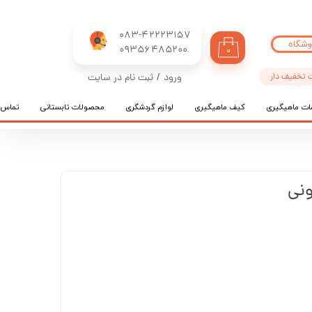
083-42223157
وشگاه
​​​​​​​09356485200
۰
 تخفیف دار
ورود
/
ثبت نام در سایت
حساب کاربری من
ات ماهیگیری
کیف ماهیگیری
لوازم گردشگری
محصولات تابستانی
تماس ب
تغییر گذر واژه
سفارشات
خروج از حساب کاربری
ونی