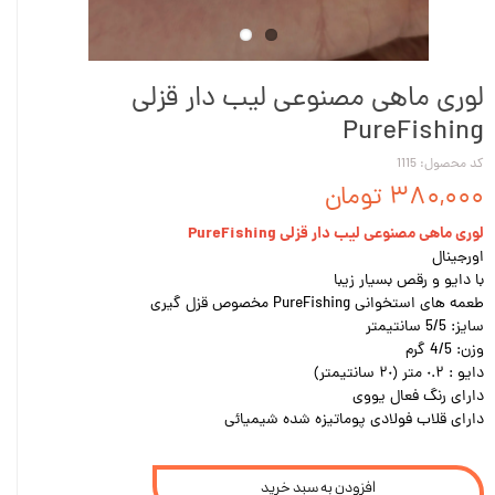
لوری ماهی مصنوعی لیب دار قزلی
PureFishing
کد محصول: 1115
۳۸۰,۰۰۰ تومان
لوری ماهی مصنوعی لیب دار قزلی PureFishing
اورجینال
با دایو و رقص بسیار زیبا
طعمه هاى استخوانى PureFishing مخصوص قزل گيرى
سايز: 5/5 سانتيمتر
وزن: 4/5 گرم
دايو : ٠.٢ متر (٢٠ سانتيمتر)
داراى رنگ فعال يووى
داراى قلاب فولادى پوماتيزه شده شيميائی
افزودن به سبد خرید