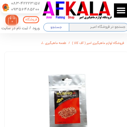
083-42223157
​​​​​​​09356485200
حساب کاربری من
فروشگاه
۰
تغییر گذر واژه
جستجو
ورود
/
ثبت نام در سایت
سفارشات
فروشگاه لوازم ماهیگیری امیر ( آف کالا )
طعمه ماهیگیری
طعمه آماده خمیری شاهدانه 
خروج از حساب کاربری