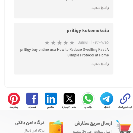
پاسخ دهید
★
★
★
priligy kokemuksia
Juinuff
|
۰۳/۰۷/۱۵
priligy buy online usa How to Reduce Swelling Fast A
Simple Protocol at Home
پاسخ دهید
کپی کردن لینک
تلگرام
واتساپ
ایکس (توییتر)
لینکدین
فیسبوک
پینترست
درگاه امن بانکی
ارسال سریع سفارش
درگاه امن زیبال
ارسال سفارش طی 24 ساعت