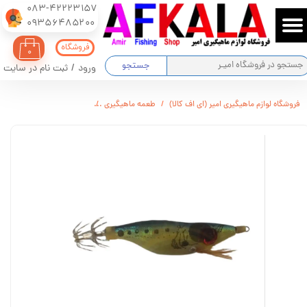
083-42223157
​​​​​​​09356485200
حساب کاربری من
فروشگاه
۰
تغییر گذر واژه
جستجو
ورود
/
ثبت نام در سایت
سفارشات
فروشگاه لوازم ماهیگیری امیر (ای اف کالا)
طعمه ماهیگیری
طعمه ماهی مرکب (خساك گي
خروج از حساب کاربری