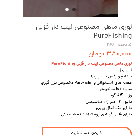
لوری ماهی مصنوعی لیب دار قزلی
PureFishing
کد محصول: 1400
۳۸۰,۰۰۰ تومان
لوری ماهی مصنوعی لیب دار قزلی PureFishing
اورجینال
با دایو و رقص بسیار زیبا
طعمه هاى استخوانى PureFishing مخصوص قزل گيرى
سايز: 5/5 سانتيمتر
وزن: 4/5 گرم
دايو : ٠.٢ متر (٢٠ سانتيمتر)
داراى رنگ فعال يووى
داراى قلاب فولادى پوماتيزه شده شيميائی
افزودن به سبد خرید