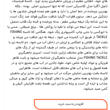
های خود، انقلابی عظیم در ورزش ماهیگیری پدید آورد . لانسه فیشینگ
تاچل آگلیا مدل کلاسیکی است که نه تنها اسپینری اصلی بوده ، بلکه
بهترین چرخنده در خط اصلی را دارد و هنوز هم عمده فروش شلدون ها را
تشکیل می دهد. ستون فقرات آگیلیا شافت سنگین فولاد ضد زنگ است.
به این شاخه یک تیغه بیضی مقعر ، بدنه چرخنده و البته یک قلاب متصل
شده است. این تیغه می تواند با نقره یا روکش طلا ، برنج صیقلی ، مسی یا
با اپوکسی یا حتی چاپ کامپیوتری رنگ شود. هنگامی که لانسه FISHING
TACKLE از طریق آب کشیده می شود ، تیغه به دور شافت می چرخد و
باعث ایجاد فلاش و انعکاس و لرزش در داخل آب می شود. دم لانسه نیز با
دانه های پلاستیکی و یا برنجی جامد در طیف گسترده ای از رنگ های
جذاب برای ماهی های مختلف تزئین شده است. اسپینر ماهیگیری
FISHING TACKLE مدل منتخب ماهیگیران شناخته میشود و بابت ظاهر
فیزیکی و مواد اولیه خاص خود، نفوذ بالایی در آب های عمیق دارد و در
همه فصول و دما و آب های مختلف قابل استفاده است. ظاهراین
لانسه باعث بهترین نمایش حرگت در آب میشود و این سایز برای ماهیان
قزل و مشابه و همه ماهی هایی با دهان کوچک و نژاد های کپور و عینکی
جذاب و ایده آل است و پشه نداشتن این طعمه باعث افزایش کیفی و
کمی صید میشود.
افزودن به سبد خرید