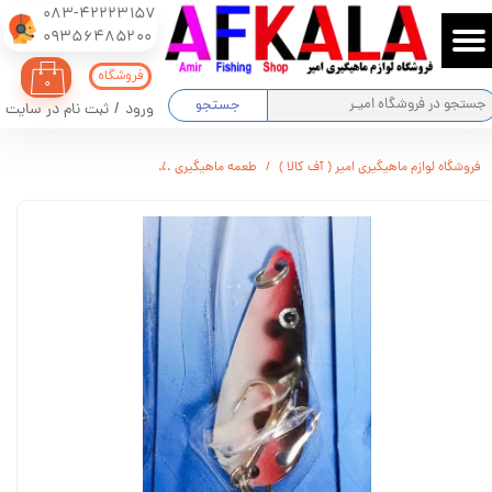
083-42223157
​​​​​​​09356485200
حساب کاربری من
فروشگاه
۰
تغییر گذر واژه
جستجو
ورود
/
ثبت نام در سایت
سفارشات
فروشگاه لوازم ماهیگیری امیر ( آف کالا )
طعمه ماهیگیری
لانسه ماهیگیری فیشینگ تاچل 
خروج از حساب کاربری